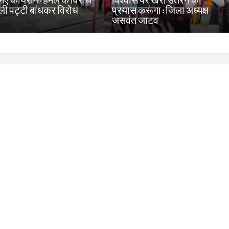
 गए कायराना हमले के विरोध
विश्वास पर खरा उतरने का
ाली पट्टी बांधकर विरोध
प्रयास करूंगा : जिला अध्यक्ष
ा
जसवंत जाटव