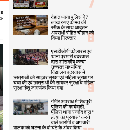
us
देहात थाना पुलिस ने 7
लाख रुपए कीमत की
स्मैक के साथ आदतन
अपराधी रोहित चौहान को
किया गिरफ्तार
एसडीओपी कोलारस एवं
थाना प्रभारी बदरवास
द्वारा शासकीय कन्या
उच्चतर माध्यमिक
विद्यालय बदरवास में
छात्राओं को साइबर सुरक्षा एवं महिला सुरक्षा पर
चर्चा की एवं छात्राओं को सायवर सुरक्षा व महिला
सुरक्षा हेतु जागरूक किया गया
गंभीर अपराध मे शिवपुरी
पुलिस की कार्यवाही,
पुलिस थाना रन्नौद द्वारा "
हत्या का प्रयास" करने
वाले आरोपी व अपचारी
बालक को घटना के दो घंटे के अंदर किया