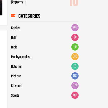
गिरफ्तार ।
CATEGORIES
Cricket
(6)
Delhi
(3)
India
(5)
Madhya pradesh
(10)
National
(7)
Pichore
(12)
Shivpuri
(173)
Sports
(9)