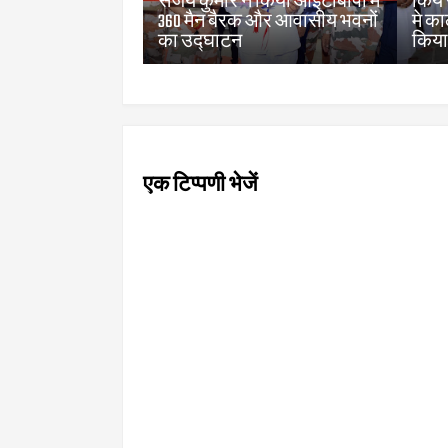
सजंय कुमार ने किया आईटीबीपी में
किये
360 मैन बैरक और आवासीय भवनों
मे क
का उद्घाटन
किय
एक टिप्पणी भेजें