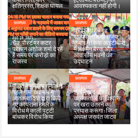
दीवार गिरी, कार
(ट्रांजिट परमिट) की
क्षतिग्रस्त, शिक्षक घायल
आवश्यकता नहीं होगी।
SHIVPURI
SHIVPURI
JUN 25, 2025
शिवपुरी पहुँचे गृह
राज्यमंत्री बन्दी सजंय
AUG 29, 2025
चैक पोस्ट पर कटर
कुमार ने किया आईटीबीपी
परेशान अशोक शर्मा दे रहें
में 360 मैन बैरक और
हैं समय पर करोड़ो का
आवासीय भवनों का
राजस्व
उद्घाटन
SHIVPURI
SHIVPURI
APR 26, 2025
पोहरी मे मुस्लिम समाज ने
JAN 14, 2025
पहल गामा कशमीर मे
शीर्ष नेतृत्व और
आतंकबादियो द्वारा किये
कार्यकर्ताओं के विश्वास
गए कायराना हमले के
पर खरा उतरने का
विरोध मे काली पट्टी
प्रयास करूंगा : जिला
बांधकर विरोध किया
अध्यक्ष जसवंत जाटव