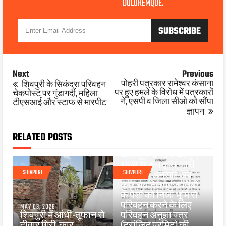
DOLOREMQUE.
Next
Previous
पोहरी पत्रकार रामेश्वर कंसाना
शिवपुरी के सिकंदरा परिवहन
पर हुए हमले के विरोध में पत्रकारों
चेकपोस्ट पर गुंडागर्दी, महिला
ने, एसपी व जिला सीओ को सौंपा
टीएसआई और स्टाफ से मारपीट
MAR 07, 2026
ज्ञापन
मध्यप्रदेश सरकार के वन
विभाग ने निजी स्वामित्व
वाले कुछ पेड़ों के परिवहन
RELATED POSTS
को लेकर महत्वपूर्ण
अधिसूचना जारी की है।
राज्य शासन द्वारा जारी
SHIVPURI
SHIVPURI
आदेश के अनुसार अब
कुछ चयनित प्रजातियों
के पेड़ों को निजी भूमि से
परिवहन करने के लिए
MAY 03, 2026
शिवपुरी में आंधी-तूफान से
परिवहन अनुज्ञा पत्र