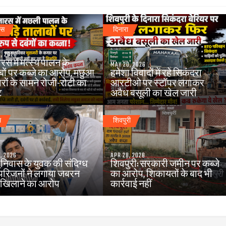
रस
दिनारा
, 2026
स में मत्स्य पालन के
MAY 20, 2026
बों पर कब्जे का आरोप, मछुआ
हमेशा विवादों में रहे सिकंदरा
रों के सामने रोजी-रोटी का
आरटीओ पर स्टॉपर लगाकर
ट
अवैध बसूली का खेल जारी
म
शिवपुरी
, 2026
APR 28, 2026
_निवास के युवक की संदिग्ध
शिवपुरी: सरकारी जमीन पर कब्जे
 परिजनों ने लगाया जबरन
का आरोप, शिकायतों के बाद भी
खिलाने का आरोप
कार्रवाई नहीं