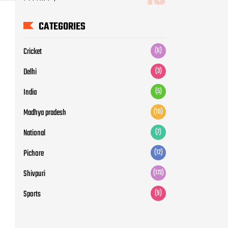
CATEGORIES
Cricket
(6)
Delhi
(3)
India
(5)
Madhya pradesh
(10)
National
(7)
Pichore
(12)
Shivpuri
(173)
Sports
(9)