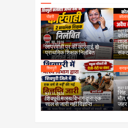
पोहरी
कोला
MAY 26
कोलार
ताला
JUL 30, 2026
लापरवाही पर की कार्रवाई, दो
परिवा
प्राथमिक शिक्षक निलंबित
संक
शिवपुरी
क्राइ
MAY 07
सिंह
MAY 11, 2026
शिवपुरी मत्स्य विभाग द्वारा एक
मौत,
साल से जारी नहीं विज्ञप्ति
जहर 