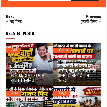
Next
Previous
नई पोस्ट
पुरानी पोस्ट
RELATED POSTS
पोहरी
कोलारस
MAY 26, 2026
कोलारस में मत्स्य पालन
के तालाबों पर कब्जे का
JUL 30, 2026
लापरवाही पर की
आरोप, मछुआ परिवारों के
कार्रवाई, दो प्राथमिक
सामने रोजी-रोटी का
शिक्षक निलंबित
संकट
दिनारा
शिवपुरी
MAY 20, 2026