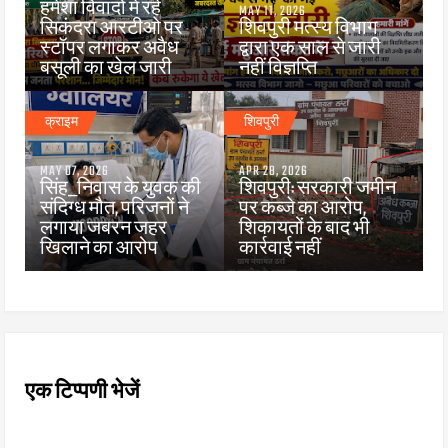
हमेशा विवादों में रहे
MAY 11, 2026
सिकंदरा आरटीओ पर
शिवपुरी मत्स्य विभाग
स्टॉपर लगाकर अवैध
द्वारा एक साल से जारी
बसूली का खेल जारी
नहीं विज्ञप्ति
क्राइम
शिवपुरी
MAY 07, 2026
APR 28, 2026
सिंह_निवास के युवक की
शिवपुरी: सरकारी जमीन
संदिग्ध मौत, परिजनों ने
पर कब्जे का आरोप,
लगाया जबरन जहर
शिकायतों के बाद भी
खिलाने का आरोप
कार्रवाई नहीं
एक टिप्पणी भेजें