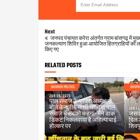
Next
जनपद पंचायत करेरा अंतर्गत ग्राम बांसगढ़ में मुख्
जनकल्याण शिविर हुआ आयोजित हितग्राहियों को ल
किए गए
RELATED POSTS
SHIVPURI POLITICS
SHIVPU
JUN 06, 2025
पाल समाज के प्रदेश अध्यक्ष से
बोले केन्द्रीय मंत्री सिंधिया पाल
JAN 14
समाज में सबको कहना- मैंने डाक
जसवं
डिकट निकलवाया है अहिल्याबाई
दिल 
होल्कर पर
शिवपु