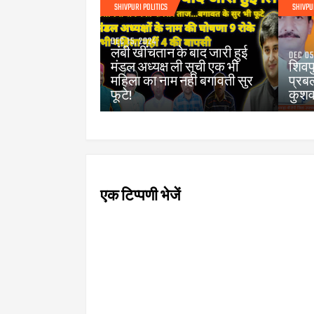
SHIVPURI POLITICS
SHIVPU
DEC 15, 2024
लंबी खींचतान के बाद जारी हुई
DEC 05
मंडल अध्यक्ष ली सूची एक भी
शिवपु
महिला का नाम नही बगावती सुर
प्रबल
फूटे!
कुशवा
एक टिप्पणी भेजें