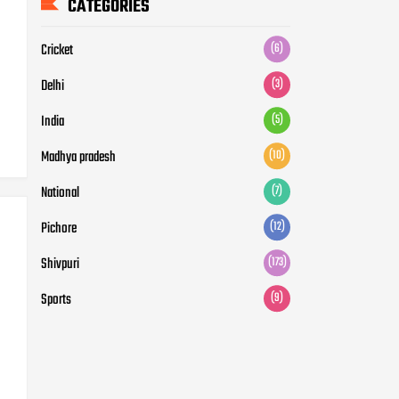
CATEGORIES
Cricket
(6)
Delhi
(3)
India
(5)
Madhya pradesh
(10)
National
(7)
Pichore
(12)
Shivpuri
(173)
Sports
(9)