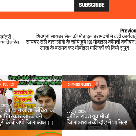
Previo
शिवपुरी सायबर सेल की मोबाइल बरामदगी मे बड़ी कार्यवाह
यमंत्री
सायबर सेल द्वारा लोगों के खोये हुये 150 मोबाइल कीमती करीबन 
ाभ वितरित
लाख के बरामद कर मोबाइल मालिकों को किये सुपुर्द ।
RI POLITICS
SHIVPURI POLITICS
, 2025
त जाटव ने जीता सिंधिया का
DEC 17, 2024
आखिरकार जाटव बने
कपिल रावत युवामोर्चा
री के बीजेपी जिलाध्यक्ष।।
जिलाअध्यक्ष की दौड़ में शामिल!