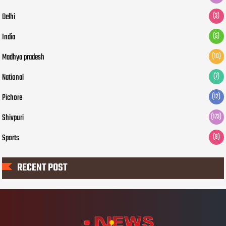
Delhi
(3)
India
(5)
Madhya pradesh
(10)
National
(7)
Pichore
(12)
Shivpuri
(173)
Sports
(9)
RECENT POST