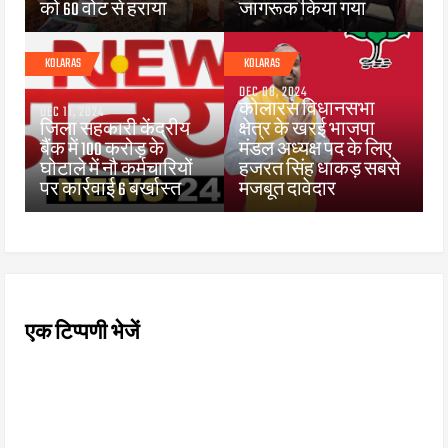
को 60 वोट से हराया
जागरूक किया गया
KOLARAS
KOLARAS
DEC 08, 2024
कोलारस विधानसभा
DEC 11, 2024
जिला सहकारी केंद्रीय
क्षेत्र के खरई भाजपा
बैंक में 100 करोड़ के
मंडल अध्यक्ष पद के लिए
घोटाले में नौ कर्मचारियों
हजरत सिंह धाकड़ सबसे
पर कार्रवाई 6 बर्खास्त
मजबूत दावेदार
एक टिप्पणी भेजें