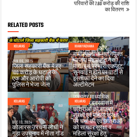
परिवारों को 7.60 करोड़ की राशि
का वितरण
RELATED POSTS
DEC 17, 2024
KOLARAS
KHANIYADHANA
खनियाधाना और
बामोरकला के नवनियुक्त
भाजपा मंडल हटाने की
JAN 06, 2025
जिला सहकारी बैंक में हुए
मांग : बूथ प्रभारी एकजुट,
100 करोड़ के घटाले के
सुनवाई न होने पर पार्टी से
DEC 13, 2024
एक और आरोपी को
इस्तीफा देने का दिया
एसडीओपी कोलारस एवं
पुलिस ने भेजा जेल!
अल्टीमेटम
थाना प्रभारी बदरवास
द्वारा शासकीय कन्या
उच्चतर माध्यमिक
KOLARAS
KOLARAS
विद्यालय बदरवास में
छात्राओं को साइबर
सुरक्षा एवं महिला सुरक्षा
पर चर्चा की एवं छात्राओं
DEC 13, 2024
कोलारस -/रचना लोधी ने
को सायवर सुरक्षा व
गुड़ा उपचुनाव में नीता गॉड
महिला सुरक्षा हेतु