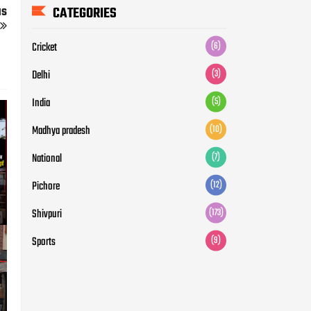
us
CATEGORIES
Cricket
(6)
Delhi
(3)
India
(5)
Madhya pradesh
(10)
National
(7)
Pichore
(12)
Shivpuri
(173)
Sports
(9)