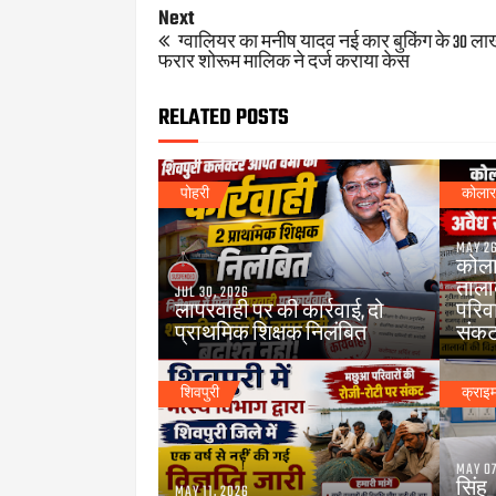
Next
ग्वालियर का मनीष यादव नई कार बुकिंग के 30 ल
फरार शोरूम मालिक ने दर्ज कराया केस
RELATED POSTS
पोहरी
कोला
MAY 26
कोलार
ताला
JUL 30, 2026
लापरवाही पर की कार्रवाई, दो
परिवा
प्राथमिक शिक्षक निलंबित
संक
शिवपुरी
क्राइ
MAY 07
सिंह
MAY 11, 2026