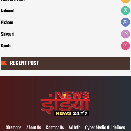
National
(7)
Pichore
(12)
Shivpuri
(173)
Sports
(9)
RECENT POST
Sitemaps
About Us
Contact Us
Ad Info
Cyber Media Guidelines