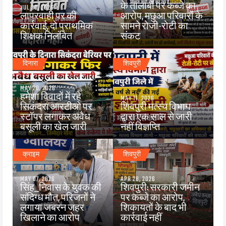
के तालाबों पर कब्जे का
JUL 30, 2026
लापरवाही पर की
आरोप, मछुआ परिवारों के
कार्रवाई, दो प्राथमिक
सामने रोजी-रोटी का
शिक्षक निलंबित
संकट
दिनारा
शिवपुरी
MAY 20, 2026
हमेशा विवादों में रहे
MAY 11, 2026
सिकंदरा आरटीओ पर
शिवपुरी मत्स्य विभाग
स्टॉपर लगाकर अवैध
द्वारा एक साल से जारी
बसूली का खेल जारी
नहीं विज्ञप्ति
क्राइम
शिवपुरी
MAY 07, 2026
APR 28, 2026
सिंह_निवास के युवक की
शिवपुरी: सरकारी जमीन
संदिग्ध मौत, परिजनों ने
पर कब्जे का आरोप,
लगाया जबरन जहर
शिकायतों के बाद भी
खिलाने का आरोप
कार्रवाई नहीं