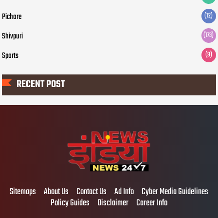
Pichore
(12)
Shivpuri
(173)
Sports
(9)
RECENT POST
Sitemaps
About Us
Contact Us
Ad Info
Cyber Media Guidelines
Policy Guides
Disclaimer
Career Info