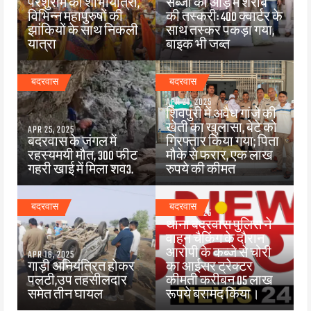
परशुराम की शोभायात्रा,
सब्जी की आड़ में शराब
विभिन्न महापुरुषों की
की तस्करी: 400 क्वार्टर के
झांकियों के साथ निकली
साथ तस्कर पकड़ा गया,
यात्रा
बाइक भी जब्त
बदरवास
बदरवास
APR 21, 2025
शिवपुरी में अवैध गांजे की
खेती का खुलासा, बेटे को
APR 25, 2025
बदरवास के जंगल में
गिरफ्तार किया गया; पिता
रहस्यमयी मौत, 300 फीट
मौके से फरार, एक लाख
गहरी खाई में मिला शव3.
रुपये की कीमत
बदरवास
बदरवास
FEB 26, 2025
थाना बदरवास पुलिस ने
वाहन चैकिंग के दौरान
आरोपी के कब्जे से चोरी
APR 16, 2025
गाड़ी अनियंत्रित होकर
का आईसर ट्रेक्टर
पलटी,उप तहसीलदार
कीमती करीबन 05 लाख
समेत तीन घायल
रूपये बरामद किया।