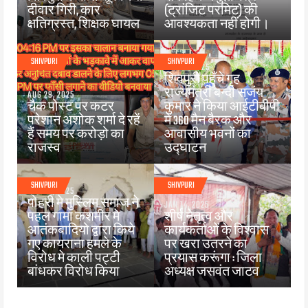
दीवार गिरी, कार
(ट्रांजिट परमिट) की
क्षतिग्रस्त, शिक्षक घायल
आवश्यकता नहीं होगी।
SHIVPURI
SHIVPURI
JUN 25, 2025
शिवपुरी पहुँचे गृह
राज्यमंत्री बन्दी सजंय
AUG 29, 2025
चैक पोस्ट पर कटर
कुमार ने किया आईटीबीपी
परेशान अशोक शर्मा दे रहें
में 360 मैन बैरक और
हैं समय पर करोड़ो का
आवासीय भवनों का
राजस्व
उद्घाटन
SHIVPURI
SHIVPURI
APR 26, 2025
पोहरी मे मुस्लिम समाज ने
JAN 14, 2025
पहल गामा कशमीर मे
शीर्ष नेतृत्व और
आतंकबादियो द्वारा किये
कार्यकर्ताओं के विश्वास
गए कायराना हमले के
पर खरा उतरने का
विरोध मे काली पट्टी
प्रयास करूंगा : जिला
बांधकर विरोध किया
अध्यक्ष जसवंत जाटव