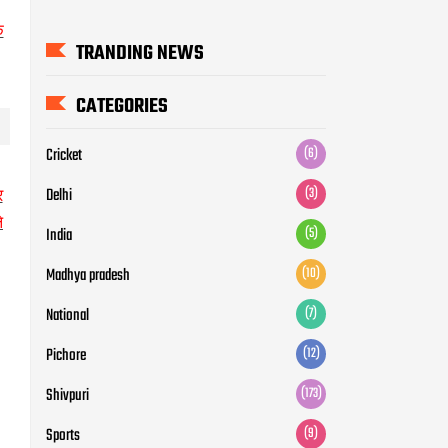
े
TRANDING NEWS
CATEGORIES
Cricket
(6)
Delhi
(3)
र
े
India
(5)
Madhya pradesh
(10)
National
(7)
Pichore
(12)
Shivpuri
(173)
Sports
(9)