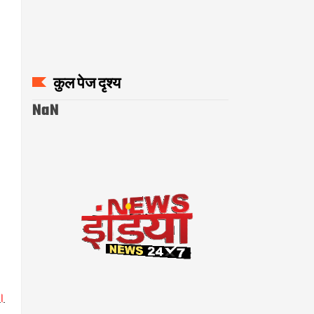
कुल पेज दृश्य
NaN
ई।