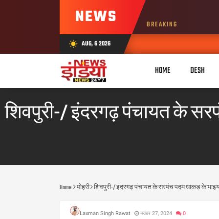
NEWS
BREAKING
AUG, 6 2026
wb_sunny
HOME
DESH
शिवपुरी-/ इंदरगढ़ पंचायत के सर
Home
पोहरी
शिवपुरी-/ इंदरगढ़ पंचायत के सरपंच पदम धाकड़ के भाइयो
Laxman Singh Rawat
नवंबर 27, 2024
0