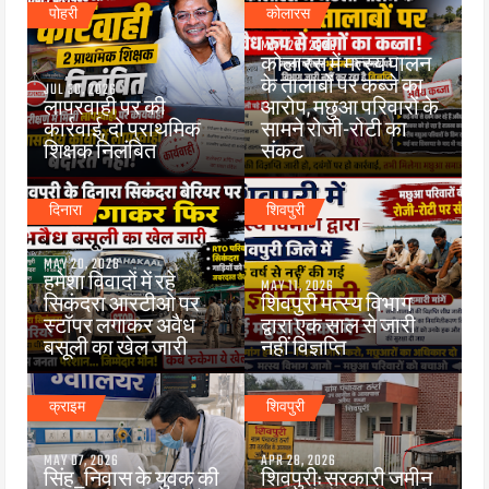
पोहरी
कोलारस
MAY 26, 2026
कोलारस में मत्स्य पालन
के तालाबों पर कब्जे का
JUL 30, 2026
लापरवाही पर की
आरोप, मछुआ परिवारों के
कार्रवाई, दो प्राथमिक
सामने रोजी-रोटी का
शिक्षक निलंबित
संकट
दिनारा
शिवपुरी
MAY 20, 2026
हमेशा विवादों में रहे
MAY 11, 2026
सिकंदरा आरटीओ पर
शिवपुरी मत्स्य विभाग
स्टॉपर लगाकर अवैध
द्वारा एक साल से जारी
बसूली का खेल जारी
नहीं विज्ञप्ति
क्राइम
शिवपुरी
MAY 07, 2026
APR 28, 2026
सिंह_निवास के युवक की
शिवपुरी: सरकारी जमीन