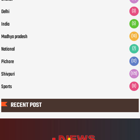
Delhi
(3)
India
(5)
Madhya pradesh
(10)
National
(7)
Pichore
(12)
Shivpuri
(173)
Sports
(9)
RECENT POST