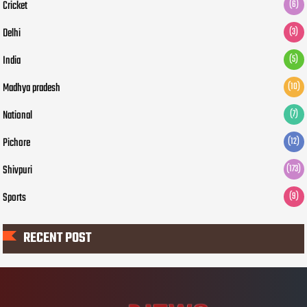
Cricket
(6)
Delhi
(3)
India
(5)
Madhya pradesh
(10)
National
(7)
Pichore
(12)
Shivpuri
(173)
Sports
(9)
RECENT POST