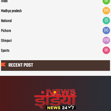
India
(5)
Madhya pradesh
(10)
National
(7)
Pichore
(12)
Shivpuri
(173)
Sports
(9)
RECENT POST