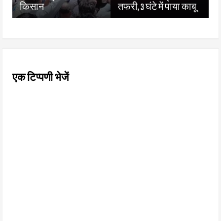
किसान
तफरी, 3 घंटे में पाया काबू
एक टिप्पणी भेजें