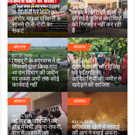
MAY 26, 2026
कोलारस में मत्स्य पालन
JAN 17, 2026
के तालाबों पर कब्जे का
साहब मेरे पति की हत्या
आरोप, मछुआ परिवारों के
की गई है पुलिस आरोपियों
सामने रोजी-रोटी का
को गिरफ्तार नहीं कर रही
संकट
है
कोलारस
कोलारस
OCT 07, 2025
शिवपुरी के बदरवास में दो
JUL 16, 2025
शिक्षकों द्वारा किया गया
दबंग, पटवारी और पुलिस
था वन विभाग की जमीन
की साँठगाँठ से
पर कब्जा अभी तक कोई
आदिवासियों को जमीन से
कार्यवाई नहीं
खदेड़ने की साजिश
कोलारस
कोलारस
MAY 14, 2025
कोलारस: खाद पाने की
MAY 14, 2025
होड़ में मची अफरा-तफरी,
कोलारस: खेतों में नरवाई
रात से लाइन में लगे
की आग ने मचाई अफरा-