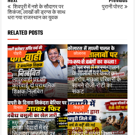
Next
Previous
शिवपुरी में नशे के सौदागर पर
पुरानी पोस्ट
शिकंजा, लाखों की ड्रग्स के साथ
धरा गया राजस्थान का युवक
RELATED POSTS
पोहरी
कोलारस
MAY 26, 2026
कोलारस में मत्स्य पालन
के तालाबों पर कब्जे का
JUL 30, 2026
लापरवाही पर की
आरोप, मछुआ परिवारों के
कार्रवाई, दो प्राथमिक
सामने रोजी-रोटी का
शिक्षक निलंबित
संकट
दिनारा
शिवपुरी
MAY 20, 2026
हमेशा विवादों में रहे
MAY 11, 2026
सिकंदरा आरटीओ पर
शिवपुरी मत्स्य विभाग