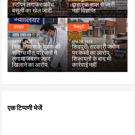
स्टॉपर लगाकर अवैध
द्वारा एक साल से जारी
बसूली का खेल जारी
नहीं विज्ञप्ति
क्राइम
शिवपुरी
MAY 07, 2026
APR 28, 2026
सिंह_निवास के युवक की
शिवपुरी: सरकारी जमीन
संदिग्ध मौत, परिजनों ने
पर कब्जे का आरोप,
लगाया जबरन जहर
शिकायतों के बाद भी
खिलाने का आरोप
कार्रवाई नहीं
एक टिप्पणी भेजें