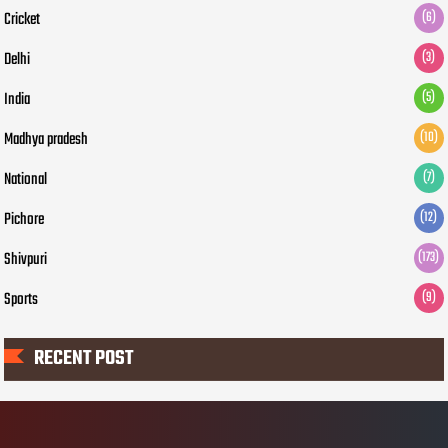
Cricket
(6)
Delhi
(3)
India
(5)
Madhya pradesh
(10)
National
(7)
Pichore
(12)
Shivpuri
(173)
Sports
(9)
RECENT POST