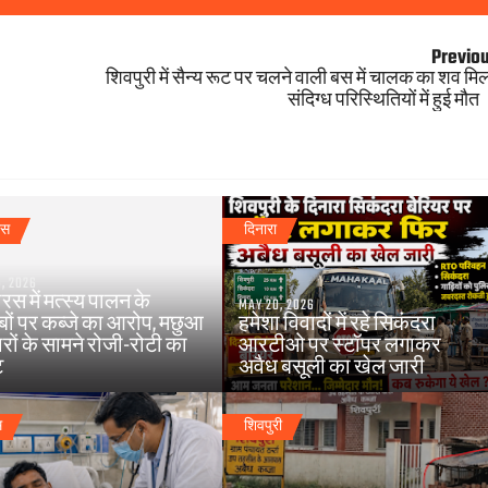
Previo
शिवपुरी में सैन्य रूट पर चलने वाली बस में चालक का शव मिल
संदिग्ध परिस्थितियों में हुई मौत
रस
दिनारा
, 2026
स में मत्स्य पालन के
MAY 20, 2026
बों पर कब्जे का आरोप, मछुआ
हमेशा विवादों में रहे सिकंदरा
रों के सामने रोजी-रोटी का
आरटीओ पर स्टॉपर लगाकर
ट
अवैध बसूली का खेल जारी
म
शिवपुरी