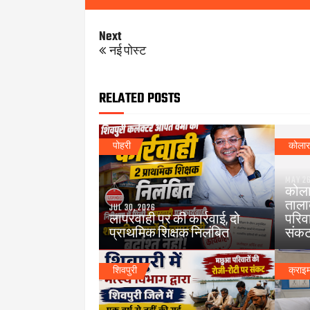
Next
नई पोस्ट
RELATED POSTS
पोहरी
कोला
MAY 26
कोलार
ताला
JUL 30, 2026
लापरवाही पर की कार्रवाई, दो
परिवा
प्राथमिक शिक्षक निलंबित
संक
शिवपुरी
क्राइ