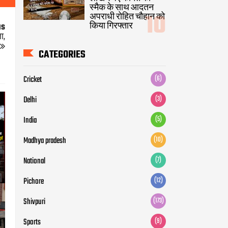
स्मैक के साथ आदतन
अपराधी रोहित चौहान को
किया गिरफ्तार
us
ा,
CATEGORIES
Cricket
(6)
Delhi
(3)
India
(5)
Madhya pradesh
(10)
National
(7)
Pichore
(12)
Shivpuri
(173)
Sports
(9)