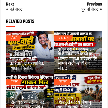
Next
Previous
नई पोस्ट
पुरानी पोस्ट
RELATED POSTS
पोहरी
कोलारस
MAY 26, 2026
कोलारस में मत्स्य पालन
के तालाबों पर कब्जे का
JUL 30, 2026
लापरवाही पर की
आरोप, मछुआ परिवारों के
कार्रवाई, दो प्राथमिक
सामने रोजी-रोटी का
शिक्षक निलंबित
संकट
दिनारा
शिवपुरी
MAY 20, 2026
हमेशा विवादों में रहे
MAY 11, 2026
सिकंदरा आरटीओ पर
शिवपुरी मत्स्य विभाग
स्टॉपर लगाकर अवैध
द्वारा एक साल से जारी