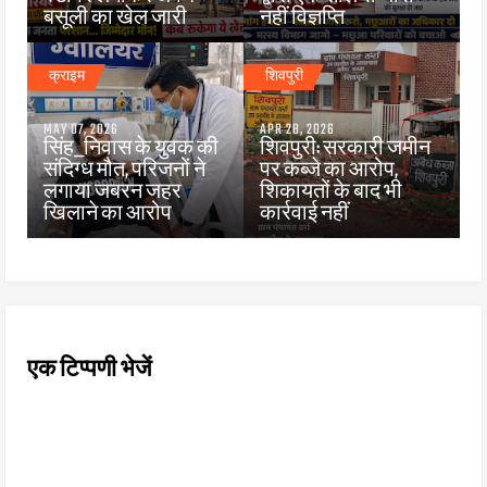
बसूली का खेल जारी
नहीं विज्ञप्ति
क्राइम
शिवपुरी
MAY 07, 2026
APR 28, 2026
सिंह_निवास के युवक की
शिवपुरी: सरकारी जमीन
संदिग्ध मौत, परिजनों ने
पर कब्जे का आरोप,
लगाया जबरन जहर
शिकायतों के बाद भी
खिलाने का आरोप
कार्रवाई नहीं
एक टिप्पणी भेजें