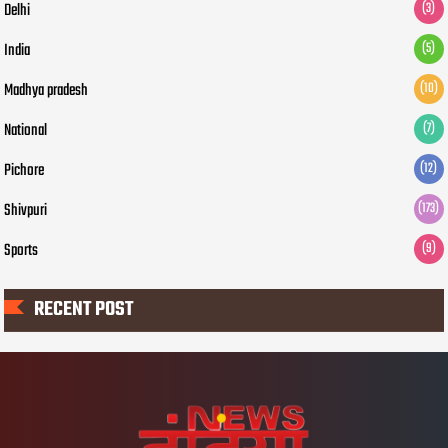
Delhi
(3)
India
(5)
Madhya pradesh
(10)
National
(7)
Pichore
(12)
Shivpuri
(173)
Sports
(9)
RECENT POST