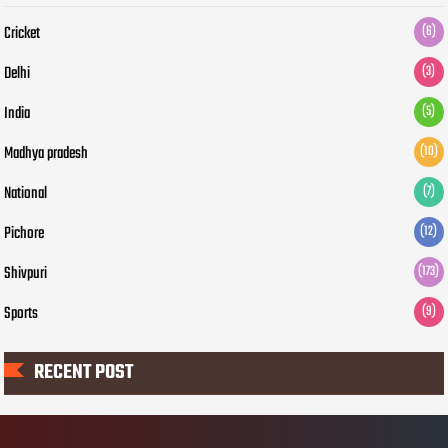
Cricket
(6)
Delhi
(3)
India
(5)
Madhya pradesh
(10)
National
(7)
Pichore
(12)
Shivpuri
(173)
Sports
(9)
RECENT POST