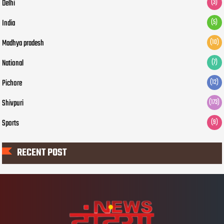
Delhi
(3)
India
(5)
Madhya pradesh
(10)
National
(7)
Pichore
(12)
Shivpuri
(173)
Sports
(9)
RECENT POST