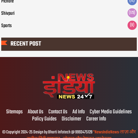
Pichore
(12)
Shivpuri
(173)
Sports
(9)
RECENT POST
Sitemaps
About Us
Contact Us
Ad Info
Cyber Media Guidelines
Policy Guides
Disclaimer
Career Info
© Copyright 2024-25 Design by Bharti Infotech @ 9993475129
"NewsIndiaNews: ताज़ा और