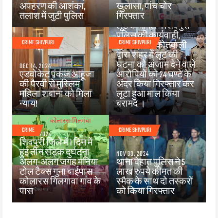
अपहरण की आशंका,
खुलासा, पांच चोर
तलाश में जुटी पुलिस
गिरफ्तार
DEC 03, 2024
लूट के मामले मे शिवपुरी
पुलिस की कार्यवाही,
CRIME SHIVPURI
CRIME SHIVPURI
पुलिस थाना कोतवाली
द्वारा शहर में लूट की
घटना को अंजाम देने वाले
DEC 14, 2024
एडवोकेट पंकज आहूजा
आरोपियों को 24 घण्टे के
की पैरवी से मुस्लिम
अंदर किया गिरफ्तार कर
महिला शबाना को मिला
लूटा हुआ माल किया
न्याय!
बरामद ।
CRIME
CRIME SHIVPURI
DEC 01, 2024
शिवपुरी जिले में 1 दिन में
हुई तीन सड़क दुर्घटना
NOV 30, 2024
अलग-अलग जगह मनिया
थाना देहात पुलिस ने 5
टोल टैक्स गुना बाईपास
लाख रुपये कीमत की
कोलारस गिलगावा गांव के
स्मैक के साथ दो तस्करों
पास
को किया गिरफ्तार