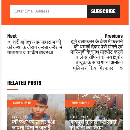
Next
Previous
झूठे बलात्कार के केश मे फसाने
श्री बागेश्वरधाम महाराज जी
की धमकी देकर पैसे मांगने एवं
की कथा के दौरान कस्बा करैरा में
फरियादी के साथ मारपीट करने
यातायात व पार्किंग व्यवस्था
बाले आरोपियों को मय 12 बोर
बन्दूक के साथ थाना अमोला
पुलिस ने किया गिरफ्तार ।
RELATED POSTS
CRIME SHIVPURI
CRIME SHIVPURI
JAN 12, 2025
DEC 23, 2024
7वीं कक्षा का छात्र हुआ
शिवपुरी पुलिस ने 45 लाख
लापता पिता ने जताई
की चोरी का किया