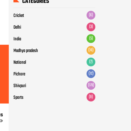
CATEGORIES
Cricket
(6)
Delhi
(3)
India
(5)
Madhya pradesh
(10)
National
(7)
Pichore
(12)
Shivpuri
(173)
Sports
(9)
us