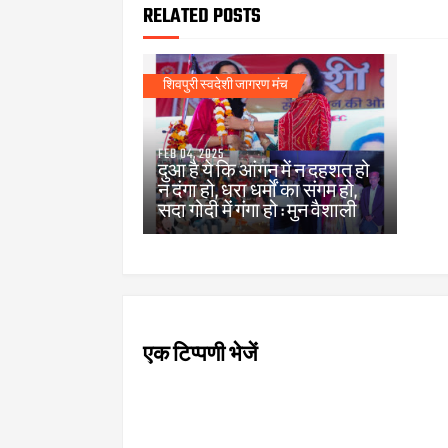
RELATED POSTS
शिवपुरी स्वदेशी जागरण मंच
FEB 04, 2025
दुआ है ये कि आंगन में न दहशत हो
न दंगा हो, धरा धर्मों का संगम हो,
सदा गोदी में गंगा हो : मुन वैशाली
एक टिप्पणी भेजें