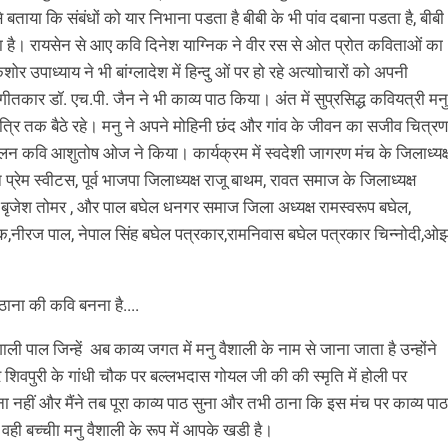
 से बताया कि संबंधों को यार निभाना पडता है बीबी के भी पांव दबाना पडता है, बीबी
पडता है। रायसेन से आए कवि दिनेश याग्निक ने वीर रस से ओत प्रोत कविताओं का
उपाध्याय ने भी बांग्लादेश में हिन्दु ओं पर हो रहे अत्याोचारों को अपनी
गीतकार डॉ. एच.पी. जैन ने भी काव्य पाठ किया। अंत में सुप्रसिद्ध कवियत्री मनु
ात्रि तक बैठे रहे। मनु ने अपने मोहिनी छंद और गांव के जीवन का सजीव चित्रण
ालन कवि आशुतोष ओज ने किया। कार्यक्रम में स्वदेशी जागरण मंच के जिलाध्यक्
रेम स्वीटस, पूर्व भाजपा जिलाध्यक्ष राजू बाथम, रावत समाज के जिलाध्यक्ष
पुरी बृजेश तोमर , और पाल बघेल धनगर समाज जिला अध्यक्ष रामस्वरूप बघेल,
्षक,नीरज पाल, नेपाल सिंह बघेल पत्रकार,रामनिवास बघेल पत्रकार चिन्नोदी,ओ
 ठाना की कवि बनना है....
ली पाल जिन्हें अब काव्य जगत में मनु वैशाली के नाम से जाना जाता है उन्होंने
पर शिवपुरी के गांधी चौक पर बल्‍लभदास गोयल जी की की स्मृति में होली पर
 नहीं और मैंने तब पूरा काव्य पाठ सुना और तभी ठाना कि इस मंच पर काव्य पाठ
ी बच्चीा मनु वैशाली के रूप में आपके खडी है।