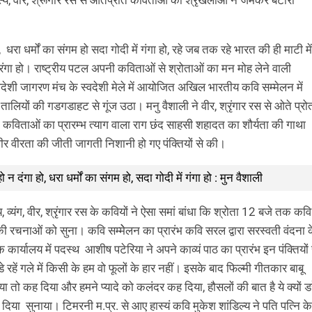
 धरा धर्मों का संगम हो सदा गोदी में गंगा हो, रहे जब तक रहे भारत की ही माटी में
ा हो। राष्ट्रीय पटल अपनी कविताओं से श्रोताओं का मन मोह लेने वाली
स्वदेशी जागरण मंच के स्वदेशी मेले में आयोजित अखिल भारतीय कवि सम्मेलन में
ाल तालियों की गडगडाहट से गूंज उठा। मनु वैशाली ने वीर, श्रृंगार रस से ओते प्रो
नी कविताओं का प्रारम्भ त्याग वाला राग छंद साहसी शहादत का शौर्यता की गाथा
ीर वीरता की जीती जागती निशानी हो गए पंक्तियों से की।
न दंगा हो, धरा धर्मों का संगम हो, सदा गोदी में गंगा हो : मुन वैशाली
ास्य, व्यंग, वीर, श्रृंगार रस के कवियों ने ऐसा समां बांधा कि श्रोता 12 बजे तक कवि
ों की रचनाओं को सुना। कवि सम्मेेलन का प्रारंभ कवि सरल द्वारा सरस्वती वंदना 
ार्यालय में पदस्थ आशीष पटेरिया ने अपने काव्यं पाठ का प्रारंभ इन पंक्तियों 
 पडे रहें गले में किसी के हम वो फूलों के हार नहीं। इसके बाद फिल्मी गीतकार बाबू
 तो कह दिया और हमने प्यादे को कलंदर कह दिया, हौसलों की बात है ये क्यों डरे
या सुनाया। टिमरनी म.प्र. से आए हास्यं कवि मुकेश शांडिल्य ने पति पत्नि के