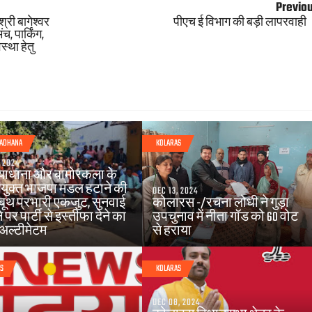
Previo
श्री बागेश्वर
पीएच ई विभाग की बड़ी लापरवाही
, पार्किंग,
स्था हेतु
YADHANA
KOLARAS
, 2024
ाधाना और बामोरकला के
युक्त भाजपा मंडल हटाने की
DEC 13, 2024
: बूथ प्रभारी एकजुट, सुनवाई
कोलारस -/रचना लोधी ने गुड़ा
े पर पार्टी से इस्तीफा देने का
उपचुनाव में नीता गॉड को 60 वोट
 अल्टीमेटम
से हराया
AS
KOLARAS
DEC 08, 2024