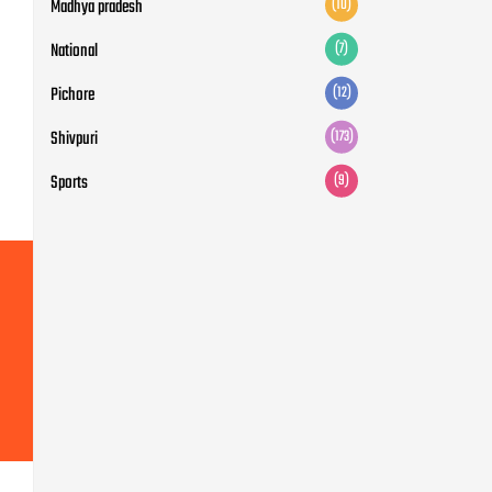
Madhya pradesh
(10)
National
(7)
Pichore
(12)
Shivpuri
(173)
Sports
(9)