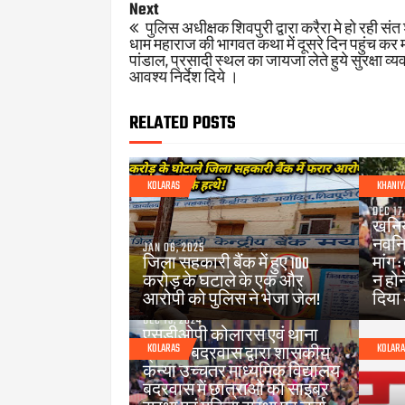
Next
पुलिस अधीक्षक शिवपुरी द्वारा करैरा मे हो रही संत 
धाम महाराज की भागवत कथा में दूसरे दिन पहुंच कर मंच
पांडाल, प्रसादी स्थल का जायजा लेते हुये सुरक्षा व्यव
आवश्य निर्देश दिये ।
RELATED POSTS
KOLARAS
KHANI
DEC 17
खनिय
नवनि
JAN 06, 2025
जिला सहकारी बैंक में हुए 100
मांग 
करोड़ के घटाले के एक और
न होन
आरोपी को पुलिस ने भेजा जेल!
दिया
DEC 13, 2024
एसडीओपी कोलारस एवं थाना
KOLARAS
KOLAR
प्रभारी बदरवास द्वारा शासकीय
कन्या उच्चतर माध्यमिक विद्यालय
बदरवास में छात्राओं को साइबर