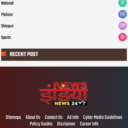
National
(7)
Pichore
(12)
Shivpuri
(173)
Sports
(9)
RECENT POST
Sitemaps
About Us
Contact Us
Ad Info
Cyber Media Guidelines
Policy Guides
Disclaimer
Career Info