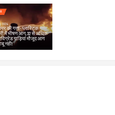
OR
, 2024
ियर की गत्ता- प्लास्टिक
्री में भीषण आग, 32 से अधिक
विग्रेड गाड़ियां मौजूद आग
बू नही!