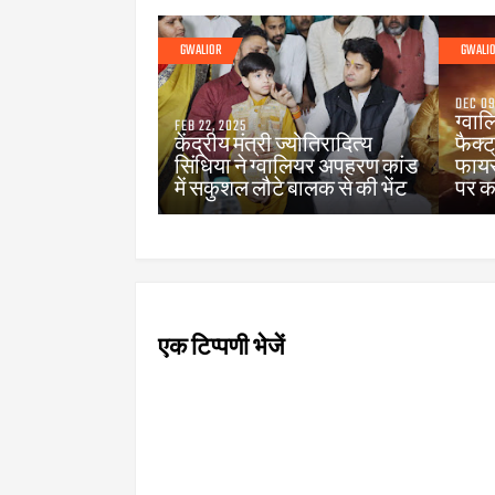
GWALIOR
GWALI
DEC 09
ग्वाल
FEB 22, 2025
केंद्रीय मंत्री ज्योतिरादित्य
फैक्ट
सिंधिया ने ग्वालियर अपहरण कांड
फायर
में सकुशल लौटे बालक से की भेंट
पर का
एक टिप्पणी भेजें