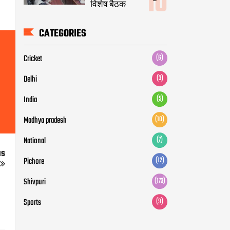
विशेष बैठक
CATEGORIES
Cricket
(6)
Delhi
(3)
India
(5)
Madhya pradesh
(10)
National
(7)
us
Pichore
(12)
Shivpuri
(173)
Sports
(9)