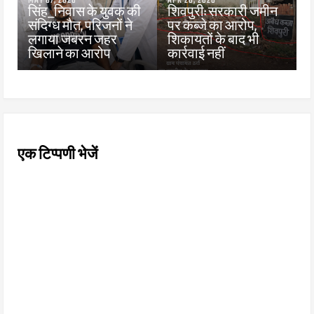
MAY 07, 2026
APR 28, 2026
सिंह_निवास के युवक की
शिवपुरी: सरकारी जमीन
संदिग्ध मौत, परिजनों ने
पर कब्जे का आरोप,
लगाया जबरन जहर
शिकायतों के बाद भी
खिलाने का आरोप
कार्रवाई नहीं
एक टिप्पणी भेजें