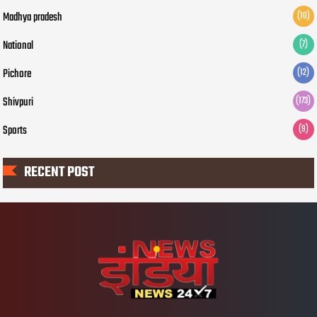
Madhya pradesh
(10)
National
(7)
Pichore
(12)
Shivpuri
(173)
Sports
(9)
RECENT POST