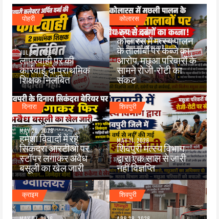
पोहरी
कोलारस
MAY 26, 2026
कोलारस में मत्स्य पालन
के तालाबों पर कब्जे का
JUL 30, 2026
लापरवाही पर की
आरोप, मछुआ परिवारों के
कार्रवाई, दो प्राथमिक
सामने रोजी-रोटी का
शिक्षक निलंबित
संकट
दिनारा
शिवपुरी
MAY 20, 2026
हमेशा विवादों में रहे
MAY 11, 2026
सिकंदरा आरटीओ पर
शिवपुरी मत्स्य विभाग
स्टॉपर लगाकर अवैध
द्वारा एक साल से जारी
बसूली का खेल जारी
नहीं विज्ञप्ति
क्राइम
शिवपुरी