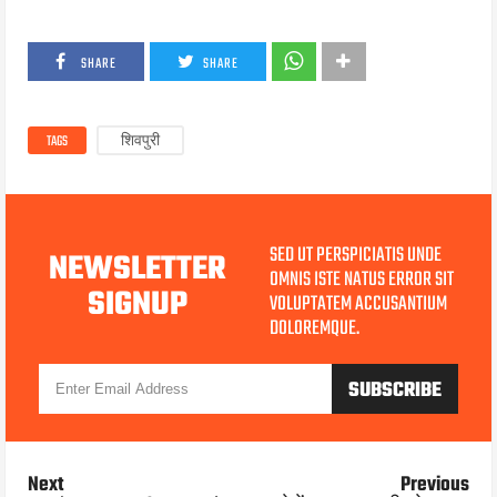
SHARE
SHARE
TAGS
शिवपुरी
SED UT PERSPICIATIS UNDE
NEWSLETTER
OMNIS ISTE NATUS ERROR SIT
SIGNUP
VOLUPTATEM ACCUSANTIUM
DOLOREMQUE.
Next
Previous