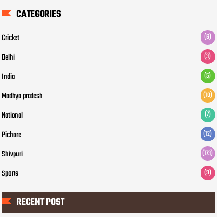
CATEGORIES
Cricket
(6)
Delhi
(3)
India
(5)
Madhya pradesh
(10)
National
(7)
Pichore
(12)
Shivpuri
(173)
Sports
(9)
RECENT POST