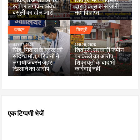
सिकंदरा आरटीओ पर
शिवपुरी मत्स्य विभाग
स्टॉपर लगाकर अवैध
द्वारा एक साल से जारी
बसूली का खेल जारी
नहीं विज्ञप्ति
क्राइम
शिवपुरी
MAY 07, 2026
APR 28, 2026
सिंह_निवास के युवक की
शिवपुरी: सरकारी जमीन
संदिग्ध मौत, परिजनों ने
पर कब्जे का आरोप,
लगाया जबरन जहर
शिकायतों के बाद भी
खिलाने का आरोप
कार्रवाई नहीं
एक टिप्पणी भेजें