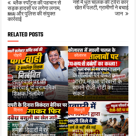
नशे में धुत चालक की टवेरा कार
ब्लैक स्पॉट्स की पहचान से
खेत में पलटी, ग्रामीणों ने बचाई
सड़क हादसों पर लगेगा लगाम,
NHAI और पुलिस की संयुक्त
जान
कार्रवाई
RELATED POSTS
पोहरी
कोलारस
MAY 26, 2026
कोलारस में मत्स्य पालन
के तालाबों पर कब्जे का
JUL 30, 2026
लापरवाही पर की
आरोप, मछुआ परिवारों के
कार्रवाई, दो प्राथमिक
सामने रोजी-रोटी का
शिक्षक निलंबित
संकट
दिनारा
शिवपुरी
MAY 20, 2026
हमेशा विवादों में रहे
MAY 11, 2026