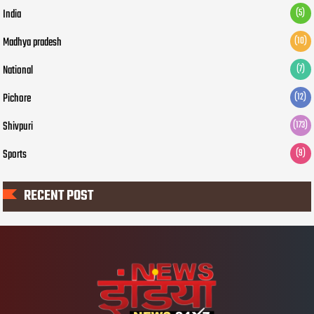
India
(5)
Madhya pradesh
(10)
National
(7)
Pichore
(12)
Shivpuri
(173)
Sports
(9)
RECENT POST