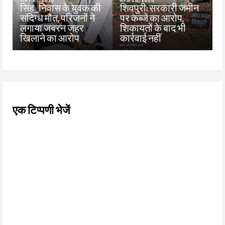
MAY 07, 2026
APR 28, 2026
सिंह_निवास के युवक की
शिवपुरी: सरकारी जमीन
संदिग्ध मौत, परिजनों ने
पर कब्जे का आरोप,
लगाया जबरन जहर
शिकायतों के बाद भी
खिलाने का आरोप
कार्रवाई नहीं
एक टिप्पणी भेजें