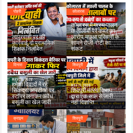
पोहरी
कोलारस
MAY 26, 2026
कोलारस में मत्स्य पालन
के तालाबों पर कब्जे का
JUL 30, 2026
लापरवाही पर की
आरोप, मछुआ परिवारों के
कार्रवाई, दो प्राथमिक
सामने रोजी-रोटी का
शिक्षक निलंबित
संकट
दिनारा
शिवपुरी
MAY 20, 2026
हमेशा विवादों में रहे
MAY 11, 2026
सिकंदरा आरटीओ पर
शिवपुरी मत्स्य विभाग
स्टॉपर लगाकर अवैध
द्वारा एक साल से जारी
बसूली का खेल जारी
नहीं विज्ञप्ति
क्राइम
शिवपुरी