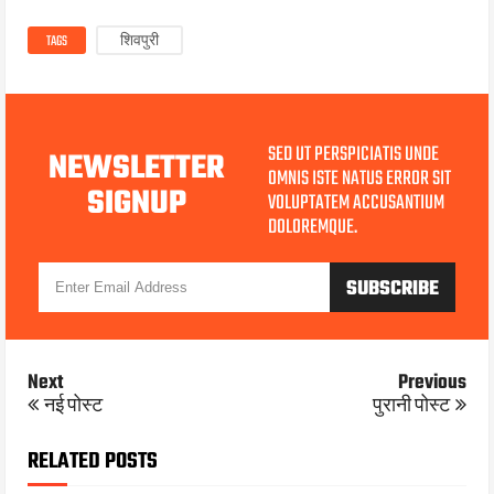
TAGS
शिवपुरी
SED UT PERSPICIATIS UNDE
NEWSLETTER
OMNIS ISTE NATUS ERROR SIT
SIGNUP
VOLUPTATEM ACCUSANTIUM
DOLOREMQUE.
Next
Previous
नई पोस्ट
पुरानी पोस्ट
RELATED POSTS