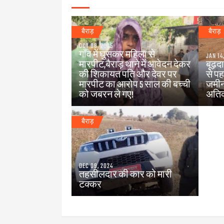
बैराड़
बैराड़
OCT 08, 2025
गाँव में घुसकर महिला से
JAN 14
मारपीट,बैराड़ थाने में आवेदन देकर
बूढ़द
की शिकायत पति और देवर पर
से पह
मारपीट का आरोप 5 साल की बच्ची
जमीन
को जबरन ले गए!
अति
बैराड़
DEC 09, 2024
तहसीलदार की कार को मारी
टक्कर